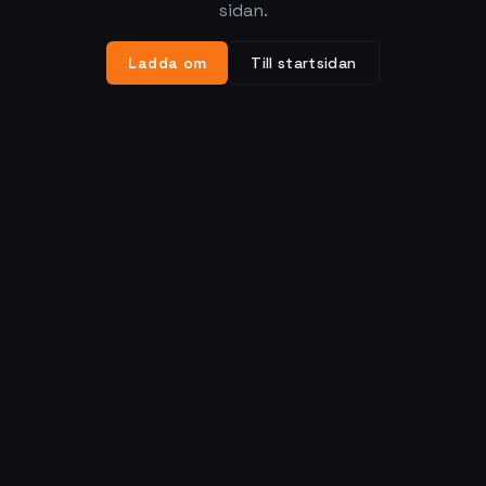
sidan.
Ladda om
Till startsidan