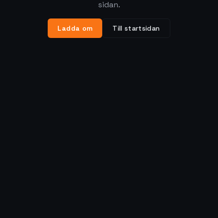
sidan.
Ladda om
Till startsidan