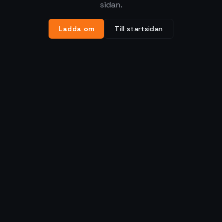
sidan.
Ladda om
Till startsidan