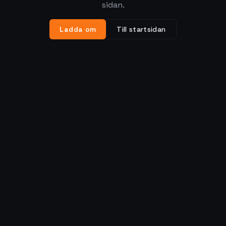
sidan.
Ladda om
Till startsidan