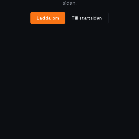
sidan.
Ladda om
Till startsidan