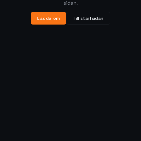
sidan.
Ladda om
Till startsidan