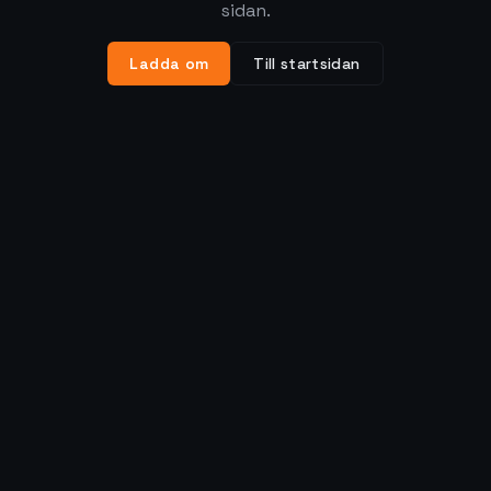
sidan.
Ladda om
Till startsidan