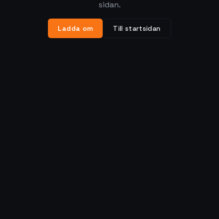
sidan.
Ladda om
Till startsidan