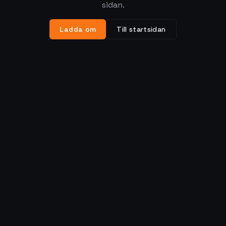
sidan.
Ladda om
Till startsidan