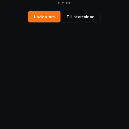
sidan.
Ladda om
Till startsidan