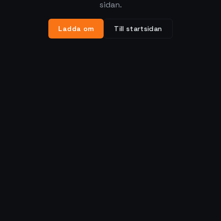
sidan.
Ladda om
Till startsidan