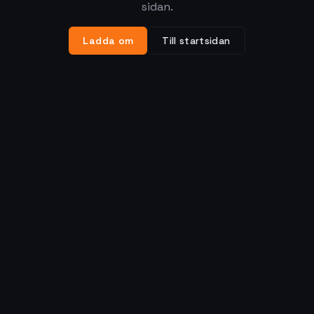
sidan.
Ladda om
Till startsidan