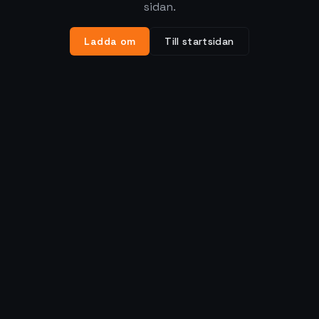
sidan.
Ladda om
Till startsidan