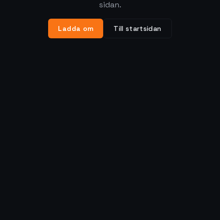
sidan.
Ladda om
Till startsidan