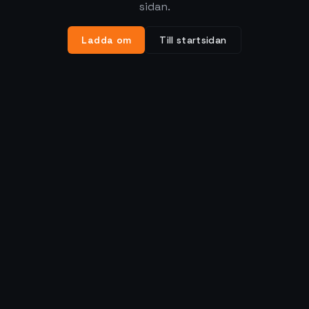
sidan.
Ladda om
Till startsidan