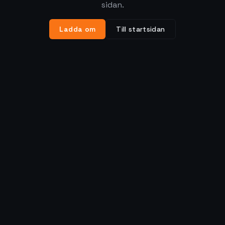
sidan.
Ladda om
Till startsidan