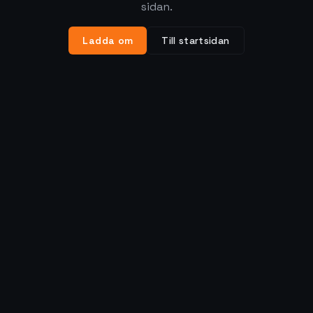
sidan.
Ladda om
Till startsidan