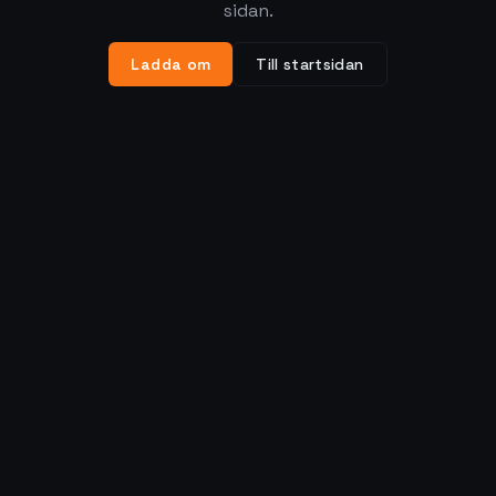
sidan.
Ladda om
Till startsidan