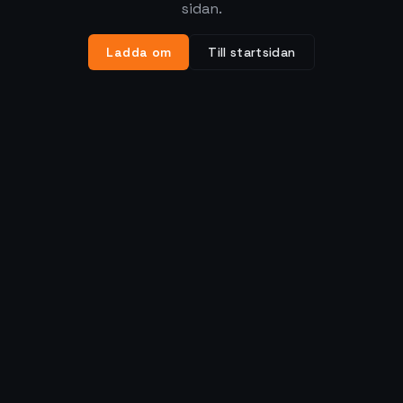
sidan.
Ladda om
Till startsidan