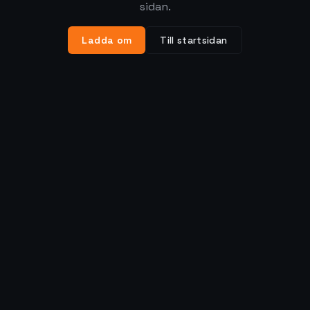
sidan.
Ladda om
Till startsidan