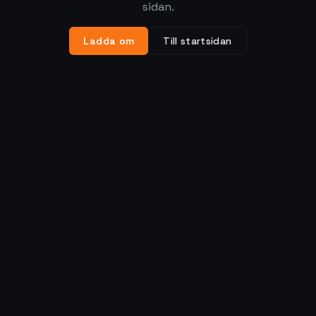
sidan.
Ladda om
Till startsidan