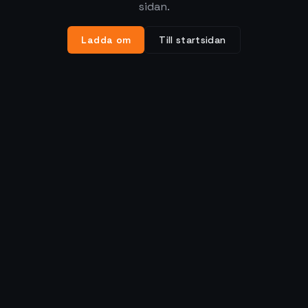
sidan.
Ladda om
Till startsidan