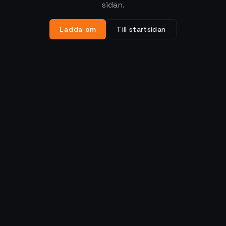
sidan.
Ladda om
Till startsidan