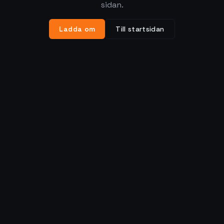
sidan.
Ladda om
Till startsidan