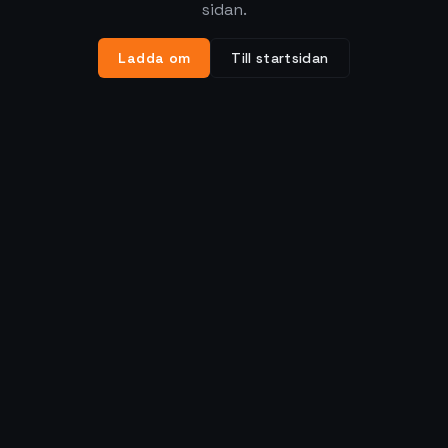
sidan.
Ladda om
Till startsidan