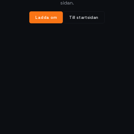
sidan.
Ladda om
Till startsidan