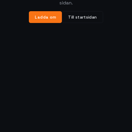
sidan.
Ladda om
Till startsidan