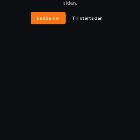
sidan.
Ladda om
Till startsidan