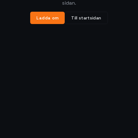
sidan.
Ladda om
Till startsidan