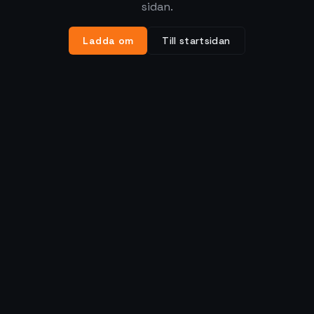
sidan.
Ladda om
Till startsidan