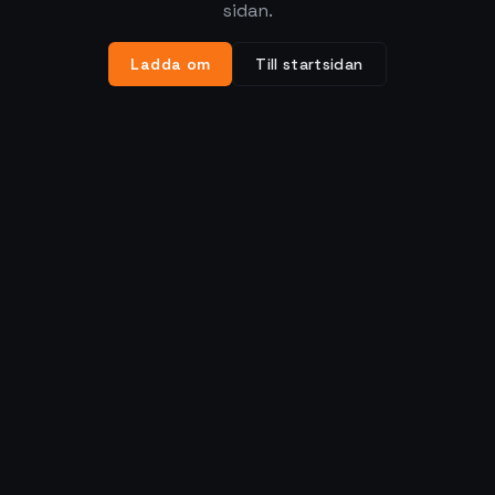
sidan.
Ladda om
Till startsidan