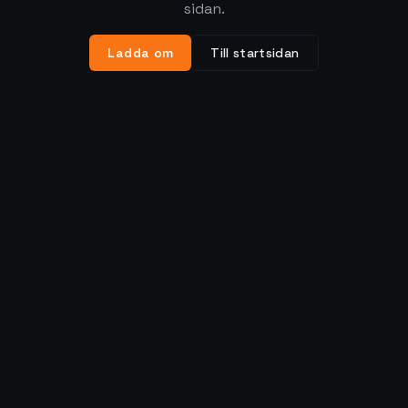
sidan.
Ladda om
Till startsidan