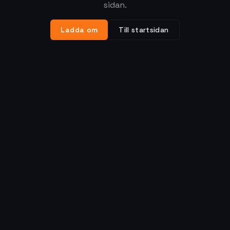
sidan.
Ladda om
Till startsidan