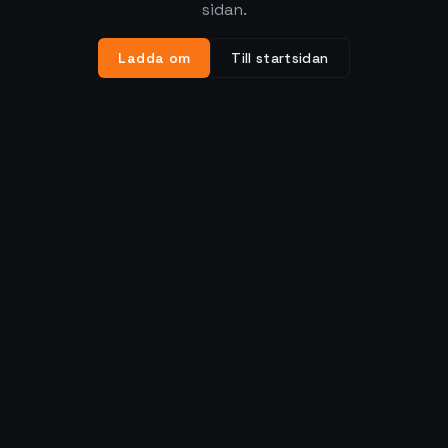
sidan.
Ladda om
Till startsidan