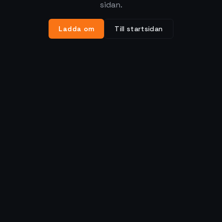
sidan.
Ladda om
Till startsidan