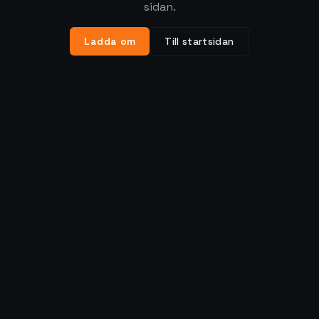
sidan.
Ladda om
Till startsidan