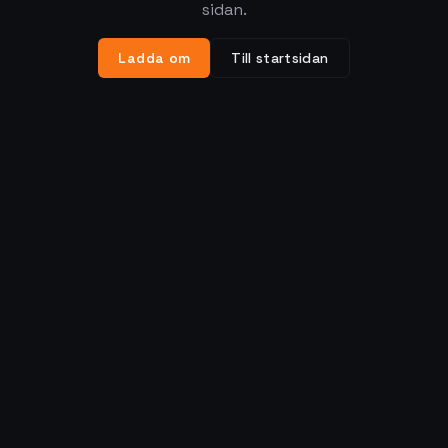
sidan.
Ladda om
Till startsidan