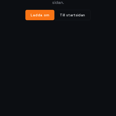
sidan.
Ladda om
Till startsidan