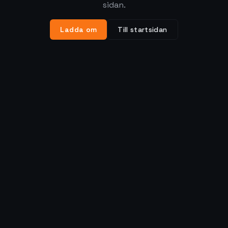
sidan.
Ladda om
Till startsidan