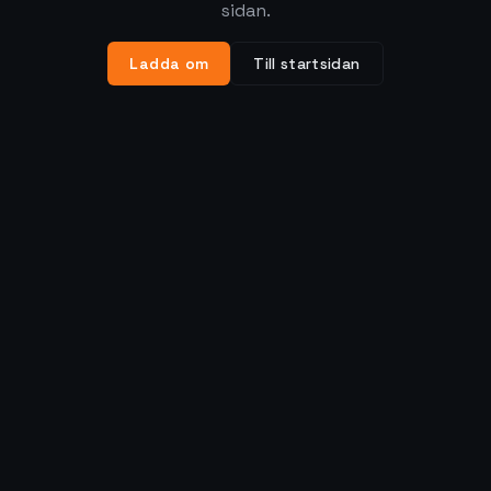
sidan.
Ladda om
Till startsidan