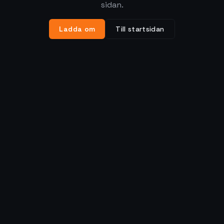
sidan.
Ladda om
Till startsidan