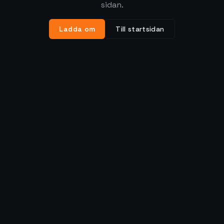
sidan.
Ladda om
Till startsidan