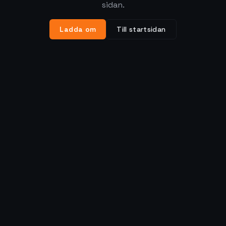
sidan.
Ladda om
Till startsidan