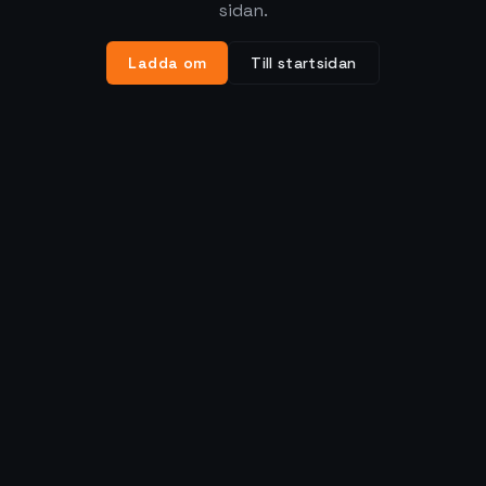
sidan.
Ladda om
Till startsidan